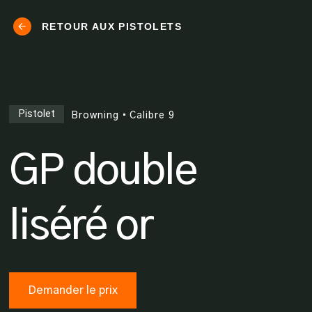
RETOUR AUX PISTOLETS
Pistolet
Browning
•
Calibre
9
GP double
liséré or
Demander le prix